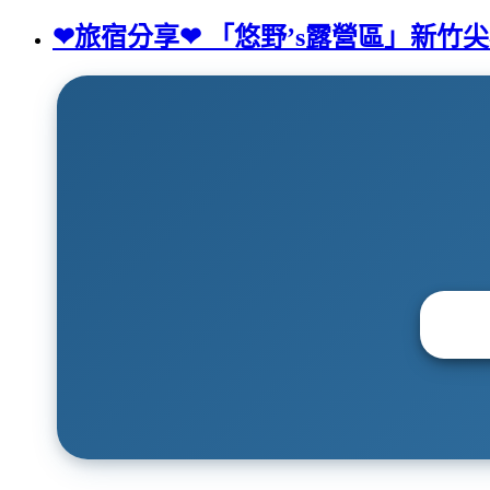
❤旅宿分享❤ 「悠野’s露營區」新