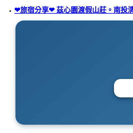
❤旅宿分享❤ 茲心園渡假山莊。南投