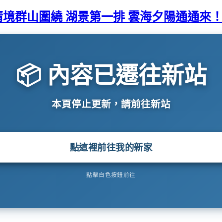
清境群山圍繞 湖景第一排 雲海夕陽通通來
📦 內容已遷往新站
本頁停止更新，請前往新站
點這裡前往我的新家
點擊白色按鈕前往