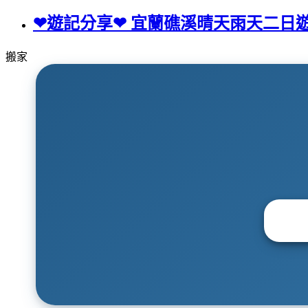
❤遊記分享❤ 宜蘭礁溪晴天雨天二日
搬家